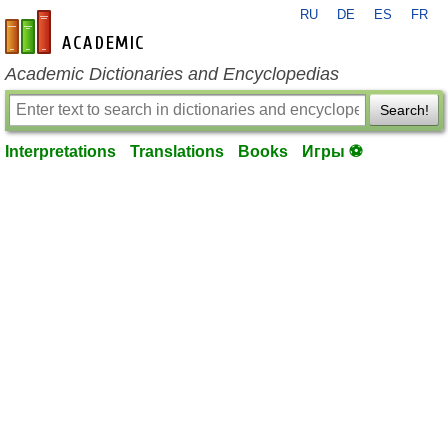
RU
DE
ES
FR
en-academic.com
Academic Dictionaries and Encyclopedias
Search!
Interpretations
Translations
Books
Игры ⚽