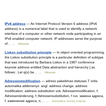
IPv6 address
— An Internet Protocol Version 6 address (IPv6
address) is a numerical label that is used to identify a network
interface of a computer or other network node participating in an
IPv6 enabled computer network. IP addresses serve the purpose
of… …
Wikipedia
Liskov substitution principle
— In object oriented programming,
the Liskov substitution principle is a particular definition of subtype
that was introduced by Barbara Liskov in a 1987 conference
keynote address entitled Data abstraction and hierarchy ] as
follows:: Let q(x) be… …
Wikipedia
Adressenmodification
— adreso pakeitimas statusas T sritis
automatika atitikmenys: angl. address change; address
modification; address substitution vok. Adressenmodification, f;
Adressenänderung, f; Adressensubstitution, f rus. замена адреса,
f; изменение адреса, n;… …
Automatikos terminų žodynas