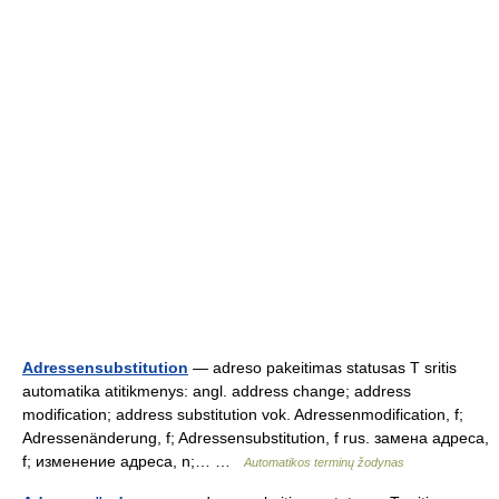
Adressensubstitution
— adreso pakeitimas statusas T sritis
automatika atitikmenys: angl. address change; address
modification; address substitution vok. Adressenmodification, f;
Adressenänderung, f; Adressensubstitution, f rus. замена адреса,
f; изменение адреса, n;… …
Automatikos terminų žodynas