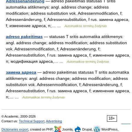
Adressenänderung
— adreso pakeitimas statusas T sritis
automatika atitikmenys: angl. address change; address
modification; address substitution vok. Adressenmodification, f;
Adressenänderung, f; Adressensubstitution, f rus. замена адреса,
f; изменение адреса, n;… …
Automatikos terminų žodynas
adreso pakeitimas
— statusas T sritis automatika atitikmenys:
angl. address change; address modification; address substitution
vok. Adressenmodification, f; Adressenänderung, f;
Adressensubstitution, f rus. замена адреса, f; изменение адреса,
n; модификация адреса,… …
Automatikos terminų žodynas
замена адреса
— adreso pakeitimas statusas T sritis automatika
atitikmenys: angl. address change; address modification; address
substitution vok. Adressenmodification, f; Adressenänderung, f;
Adressensubstitution, f rus. замена адреса, f; изменение адреса,
n;… …
Automatikos terminų žodynas
© Academic, 2000-2026
18+
Contact us:
Technical Support
,
Advertising
Dictionaries export
, created on PHP,
Joomla,
Drupal,
WordPress,