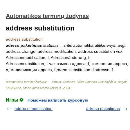
Automatikos terminų žodynas
address substitution
address substitution
adreso
pakeitimas
statusas
T
sritis
automatika
atitikmenys
:
angl.
address change; address modification; address substitution
vok.
Adressenmodification, f; Adressenänderung, f;
Adressensubstitution, f
rus.
замена адреса, f; изменение адреса,
n; модификация адреса, f
pranc.
substitution d'adresse, f
Automatikos terminų žodynas. – Vilnius: Technika
.
Vilius Antanas Geleževičius, Angelė
Kaulakienė, Stanislovas Marcinkevičius
.
2004
.
Игры ⚽
Поможем написать курсовую
address modification
adreso pakeitimas