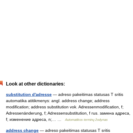
Look at other dictionaries:
substitution d'adresse
— adreso pakeitimas statusas T sritis
automatika atitikmenys: angl. address change; address
modification; address substitution vok. Adressenmodification, f;
Adressenänderung, f; Adressensubstitution, f rus. замена адреса,
f; изменение адреса, n;… …
Automatikos terminų žodynas
address change
— adreso pakeitimas statusas T sritis